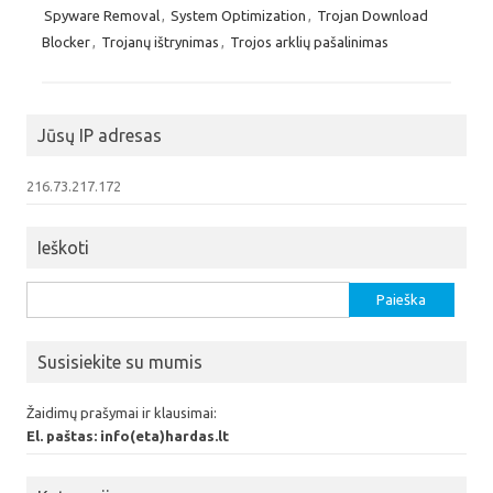
Spyware Removal
,
System Optimization
,
Trojan Download
Blocker
,
Trojanų ištrynimas
,
Trojos arklių pašalinimas
Jūsų IP adresas
216.73.217.172
Ieškoti
Ieškoti:
Susisiekite su mumis
Žaidimų prašymai ir klausimai:
El. paštas: info(eta)hardas.lt