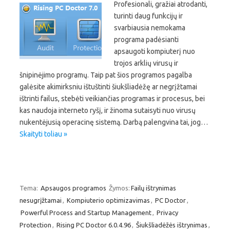
Profesionali, gražiai atrodanti,
turinti daug funkcijų ir
svarbiausia nemokama
programa padėsianti
apsaugoti kompiuterį nuo
trojos arklių virusų ir
šnipinėjimo programų. Taip pat šios programos pagalba
galėsite akimirksniu ištuštinti šiukšliadėžę ar negrįžtamai
ištrinti failus, stebėti veikiančias programas ir procesus, bei
kas naudoja interneto ryšį, ir žinoma sutaisyti nuo virusų
nukentėjusią operacinę sistemą. Darbą palengvina tai, jog…
Skaityti toliau »
Tema:
Apsaugos programos
Žymos:
Failų ištrynimas
nesugrįžtamai
,
Kompiuterio optimizavimas
,
PC Doctor
,
Powerful Process and Startup Management
,
Privacy
Protection
,
Rising PC Doctor 6.0.4.96
,
Šiukšliadėžės ištrynimas
,