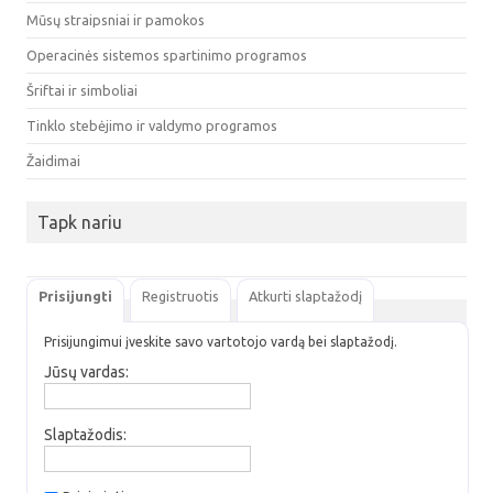
Mūsų straipsniai ir pamokos
Operacinės sistemos spartinimo programos
Šriftai ir simboliai
Tinklo stebėjimo ir valdymo programos
Žaidimai
Tapk nariu
Prisijungti
Registruotis
Atkurti slaptažodį
Prisijungimui įveskite savo vartotojo vardą bei slaptažodį.
Jūsų vardas:
Slaptažodis: