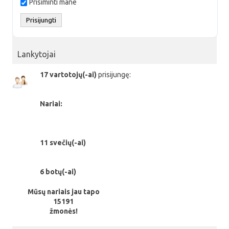
Prisiminti mane
Lankytojai
17 vartotojų(-ai)
prisijungę:
Nariai:
11 svečių(-ai)
6 botų(-ai)
Mūsų nariais jau tapo
15191
žmonės!