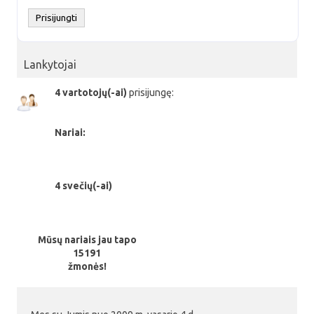
Lankytojai
4 vartotojų(-ai)
prisijungę:
Nariai:
4 svečių(-ai)
Mūsų nariais jau tapo
15191
žmonės!