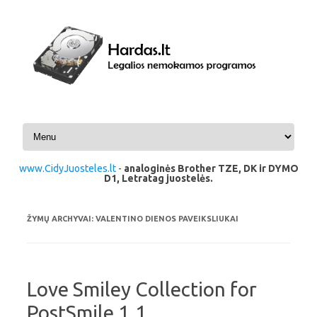
Pereiti prie turinio
www.CidyJuosteles.lt
-
analoginės Brother TZE, DK ir DYMO
D1, Letratag juostelės.
ŽYMŲ ARCHYVAI:
VALENTINO DIENOS PAVEIKSLIUKAI
Love Smiley Collection for
PostSmile 1.1