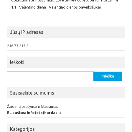
1.1
,
Valentino diena
,
Valentino dienos paveiksliukai
Jūsų IP adresas
216.73.217.2
Ieškoti
Ieškoti:
Susisiekite su mumis
Žaidimų prašymai ir klausimai:
El. paštas: info(eta)hardas.lt
Kategorijos