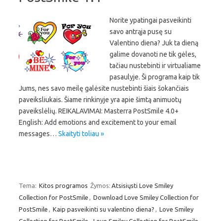
Norite ypatingai pasveikinti
savo antrąja pusę su
Valentino diena? Juk ta dieną
galime dovanoti ne tik gėles,
tačiau nustebinti ir virtualiame
pasaulyje. Ši programa kaip tik
Jums, nes savo meilę galėsite nustebinti šiais šokančiais
paveiksliukais. Šiame rinkinyje yra apie šimtą animuotų
paveikslėlių. REIKALAVIMAI: Masterra PostSmile 4.0+
English: Add emotions and excitement to your email
messages…
Skaityti toliau »
Tema:
Kitos programos
Žymos:
Atsisiųsti Love Smiley
Collection for PostSmile
,
Download Love Smiley Collection for
PostSmile
,
Kaip pasveikinti su valentino diena?
,
Love Smiley
Collection for PostSmile
,
Love Smiley Collection for PostSmile