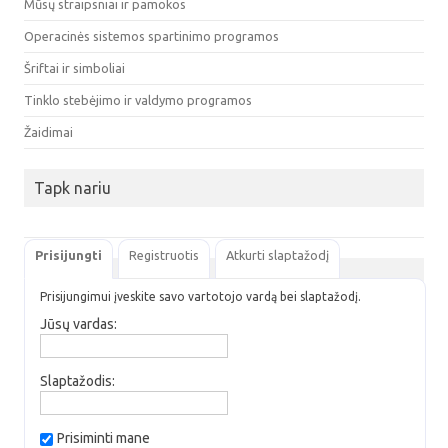
Mūsų straipsniai ir pamokos
Operacinės sistemos spartinimo programos
Šriftai ir simboliai
Tinklo stebėjimo ir valdymo programos
Žaidimai
Tapk nariu
Prisijungti
Registruotis
Atkurti slaptažodį
Prisijungimui įveskite savo vartotojo vardą bei slaptažodį.
Jūsų vardas:
Slaptažodis:
Prisiminti mane