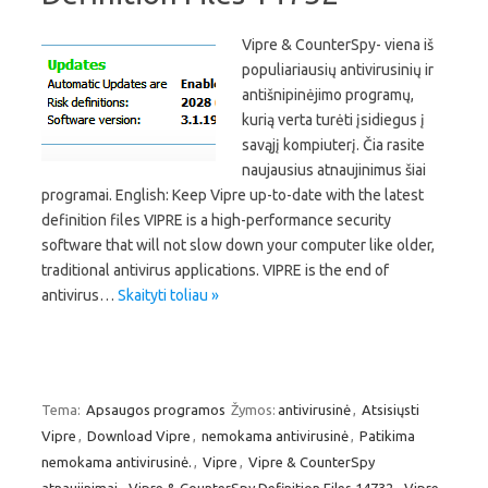
Vipre & CounterSpy- viena iš
populiariausių antivirusinių ir
antišnipinėjimo programų,
kurią verta turėti įsidiegus į
savąjį kompiuterį. Čia rasite
naujausius atnaujinimus šiai
programai. English: Keep Vipre up-to-date with the latest
definition files VIPRE is a high-performance security
software that will not slow down your computer like older,
traditional antivirus applications. VIPRE is the end of
antivirus…
Skaityti toliau »
Tema:
Apsaugos programos
Žymos:
antivirusinė
,
Atsisiųsti
Vipre
,
Download Vipre
,
nemokama antivirusinė
,
Patikima
nemokama antivirusinė.
,
Vipre
,
Vipre & CounterSpy
atnaujinimai
,
Vipre & CounterSpy Definition Files 14732
,
Vipre