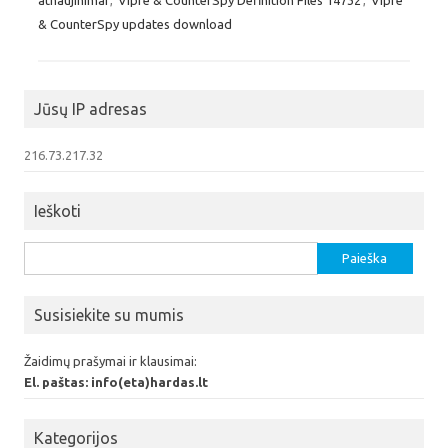
& CounterSpy updates download
Jūsų IP adresas
216.73.217.32
Ieškoti
Ieškoti:
Susisiekite su mumis
Žaidimų prašymai ir klausimai:
El. paštas: info(eta)hardas.lt
Kategorijos