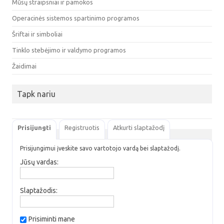
Mūsų straipsniai ir pamokos
Operacinės sistemos spartinimo programos
Šriftai ir simboliai
Tinklo stebėjimo ir valdymo programos
Žaidimai
Tapk nariu
Prisijungti
Registruotis
Atkurti slaptažodį
Prisijungimui įveskite savo vartotojo vardą bei slaptažodį.
Jūsų vardas:
Slaptažodis:
Prisiminti mane