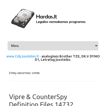
Pereiti prie turinio
www.CidyJuosteles.lt
-
analoginės Brother TZE, DK ir DYMO
D1, Letratag juostelės.
ŽYMŲ ARCHYVAI:
VIPRE
Vipre & CounterSpy
Definition Files 14732