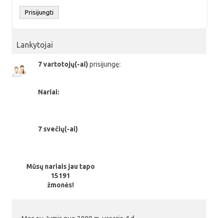
Lankytojai
7 vartotojų(-ai)
prisijungę:
Nariai:
7 svečių(-ai)
Mūsų nariais jau tapo
15191
žmonės!