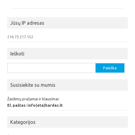
Jūsų IP adresas
216.73.217.152
Ieškoti
Ieškoti:
Susisiekite su mumis
Žaidimų prašymai ir klausimai:
El. paštas: info(eta)hardas.lt
Kategorijos