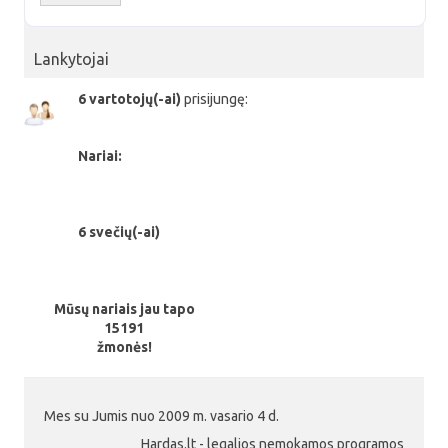
Lankytojai
6 vartotojų(-ai)
prisijungę:
Nariai:
6 svečių(-ai)
Mūsų nariais jau tapo
15191
žmonės!
Mes su Jumis nuo 2009 m. vasario 4 d.
Hardas.lt - legalios nemokamos programos