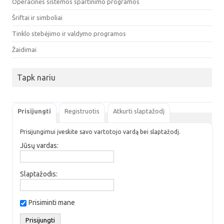
Operacinės sistemos spartinimo programos
Šriftai ir simboliai
Tinklo stebėjimo ir valdymo programos
Žaidimai
Tapk nariu
Prisijungti
Registruotis
Atkurti slaptažodį
Prisijungimui įveskite savo vartotojo vardą bei slaptažodį.
Jūsų vardas:
Slaptažodis:
Prisiminti mane