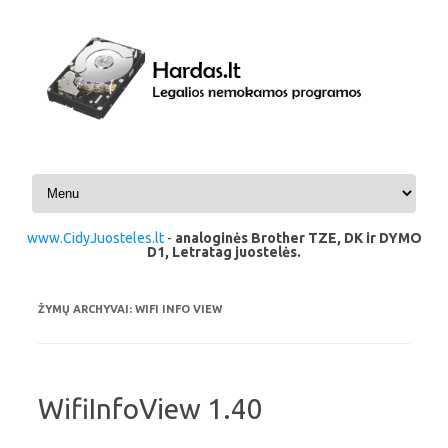
Pereiti prie turinio
www.CidyJuosteles.lt
-
analoginės Brother TZE, DK ir DYMO
D1, Letratag juostelės.
ŽYMŲ ARCHYVAI:
WIFI INFO VIEW
WifiInfoView 1.40