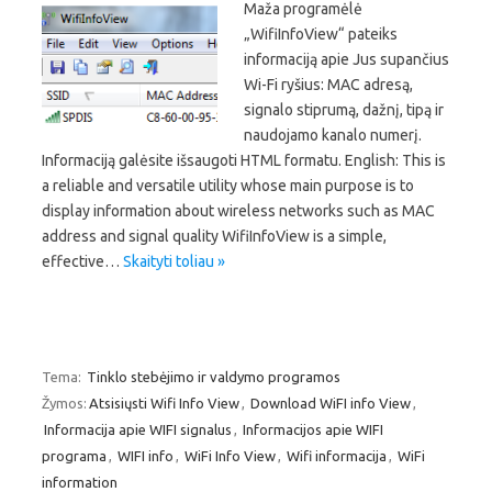
Maža programėlė
„WifiInfoView“ pateiks
informaciją apie Jus supančius
Wi-Fi ryšius: MAC adresą,
signalo stiprumą, dažnį, tipą ir
naudojamo kanalo numerį.
Informaciją galėsite išsaugoti HTML formatu. English: This is
a reliable and versatile utility whose main purpose is to
display information about wireless networks such as MAC
address and signal quality WifiInfoView is a simple,
effective…
Skaityti toliau »
Tema:
Tinklo stebėjimo ir valdymo programos
Žymos:
Atsisiųsti Wifi Info View
,
Download WiFI info View
,
Informacija apie WIFI signalus
,
Informacijos apie WIFI
programa
,
WIFI info
,
WiFi Info View
,
Wifi informacija
,
WiFi
information