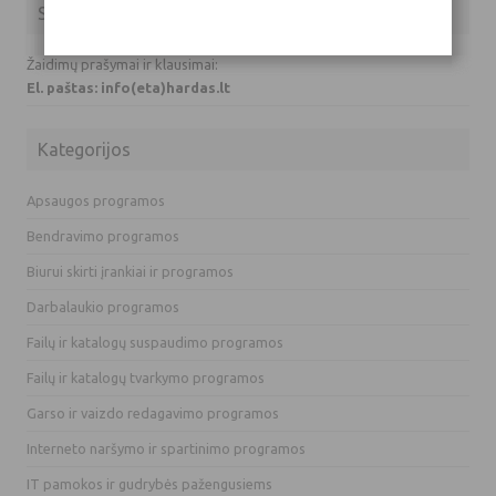
Susisiekite su mumis
Žaidimų prašymai ir klausimai:
El. paštas: info(eta)hardas.lt
Kategorijos
Apsaugos programos
Bendravimo programos
Biurui skirti įrankiai ir programos
Darbalaukio programos
Failų ir katalogų suspaudimo programos
Failų ir katalogų tvarkymo programos
Garso ir vaizdo redagavimo programos
Interneto naršymo ir spartinimo programos
IT pamokos ir gudrybės pažengusiems