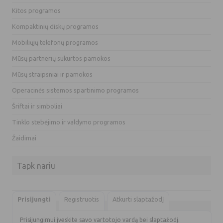
Kitos programos
Kompaktinių diskų programos
Mobiliųjų telefonų programos
Mūsų partnerių sukurtos pamokos
Mūsų straipsniai ir pamokos
Operacinės sistemos spartinimo programos
Šriftai ir simboliai
Tinklo stebėjimo ir valdymo programos
Žaidimai
Tapk nariu
Prisijungti
Registruotis
Atkurti slaptažodį
Prisijungimui įveskite savo vartotojo vardą bei slaptažodį.