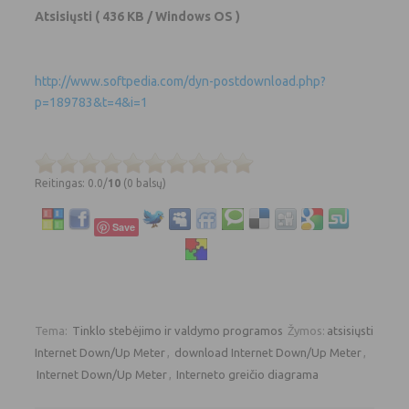
Atsisiųsti
( 436 KB / Windows OS )
http://www.softpedia.com/dyn-postdownload.php?
p=189783&t=4&i=1
Reitingas: 0.0/
10
(0 balsų)
Save
Tema:
Tinklo stebėjimo ir valdymo programos
Žymos:
atsisiųsti
Internet Down/Up Meter
,
download Internet Down/Up Meter
,
Internet Down/Up Meter
,
Interneto greičio diagrama