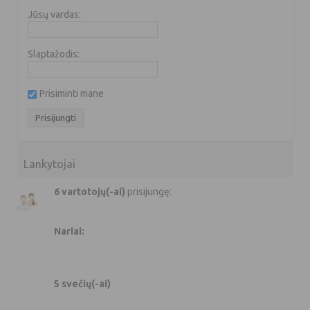
Jūsų vardas:
Slaptažodis:
Prisiminti mane
Lankytojai
6 vartotojų(-ai)
prisijungę:
Nariai:
5 svečių(-ai)