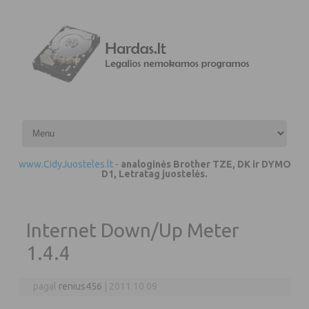
Pereiti prie turinio
www.CidyJuosteles.lt
-
analoginės Brother TZE, DK ir DYMO
D1, Letratag juostelės.
Internet Down/Up Meter
1.4.4
pagal
renius456
|
2011 10 09