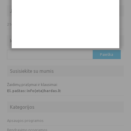
Jūsų IP adresas
216.73.217.78
Ieškoti
Ieškoti:
Susisiekite su mumis
Žaidimų prašymai ir klausimai:
El. paštas: info(eta)hardas.lt
Kategorijos
Apsaugos programos
Bendravimo programos