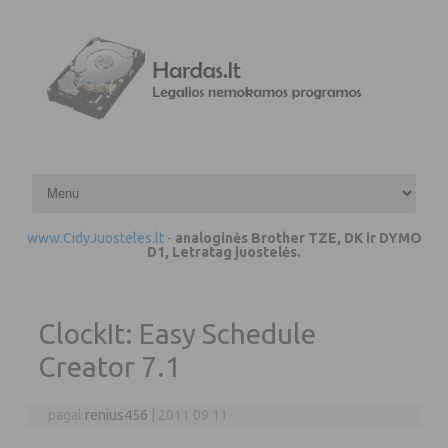
Pereiti prie turinio
www.CidyJuosteles.lt
-
analoginės Brother TZE, DK ir DYMO
D1, Letratag juostelės.
ClockIt: Easy Schedule
Creator 7.1
pagal
renius456
|
2011 09 11