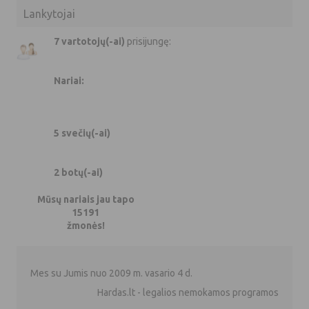
Lankytojai
7 vartotojų(-ai)
prisijungę:
Nariai:
5 svečių(-ai)
2 botų(-ai)
Mūsų nariais jau tapo
15191
žmonės!
Mes su Jumis nuo 2009 m. vasario 4 d.
Hardas.lt - legalios nemokamos programos