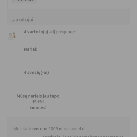
Lankytojai
4 vartotojų(-ai)
prisijungę:
Nariai:
4 svečių(-ai)
Mūsų nariais jau tapo
15191
žmonės!
Mes su Jumis nuo 2009 m. vasario 4 d.