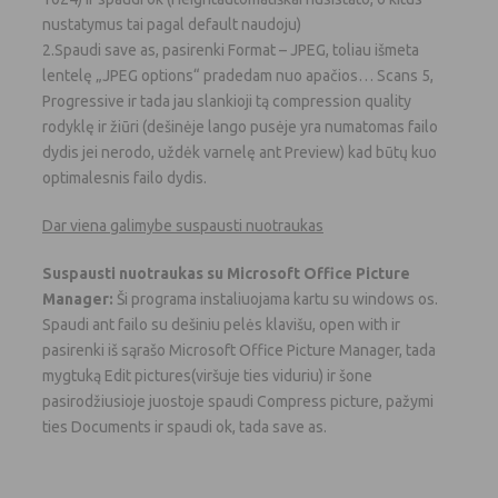
nustatymus tai pagal default naudoju)
2.Spaudi save as, pasirenki Format – JPEG, toliau išmeta
lentelę „JPEG options“ pradedam nuo apačios… Scans 5,
Progressive ir tada jau slankioji tą compression quality
rodyklę ir žiūri (dešinėje lango pusėje yra numatomas failo
dydis jei nerodo, uždėk varnelę ant Preview) kad būtų kuo
optimalesnis failo dydis.
Dar viena galimybe suspausti nuotraukas
Suspausti nuotraukas su Microsoft Office Picture
Manager:
Ši programa instaliuojama kartu su windows os.
Spaudi ant failo su dešiniu pelės klavišu, open with ir
pasirenki iš sąrašo Microsoft Office Picture Manager, tada
mygtuką Edit pictures(viršuje ties viduriu) ir šone
pasirodžiusioje juostoje spaudi Compress picture, pažymi
ties Documents ir spaudi ok, tada save as.