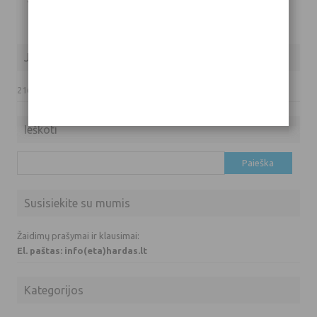
Tik
prisijungę
vartotojai gali komentuoti.
Jūsų IP adresas
216.73.217.54
Ieškoti
Ieškoti:
Susisiekite su mumis
Žaidimų prašymai ir klausimai:
El. paštas: info(eta)hardas.lt
Kategorijos