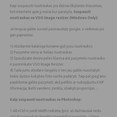
Kaip suspausti nuotraukas yra dažnai iškylantis klausimas,
bet internete apie jį mažai kur parašyta.
Suspausti
nuotraukas su VSO image resizer (Windows Only):
Ja lengvai galite surasti pasinaudoje google, o veikimas jos
gan paprastas:
1) Atsidarote kataloga kuriame guli jusu nuotraukos
2) Pazymine viena ar kelias nuotraukas
3) Spaudziate desini peles klavisa ant pazymetu nuotrauku
ir pasirenkate VSO Image Resizer.
4) Tada jums atsidaro langelis ir ten jau galite nusistatyti
kokio dydzio kokybes foto norite padaryti. Taip pat jpeg’ams
papildomai galite pazymeti, akd palikto ar nukopijuotu EXIF
nformacija, ikelti vandens zenkla, islaikyti proporcijas…
Kaip suspausti nuotraukas su Photoshop:
1.Alt+Ctrl+i įvedi Width reikšmę (pvz. aš dažniausiai vedu
1024) ir spaudi ok (Heightautomatiškai nusistato, o kitus