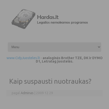
Pereiti prie turinio
www.CidyJuosteles.lt
-
analoginės Brother TZE, DK ir DYMO
D1, Letratag juostelės.
Kaip suspausti nuotraukas?
pagal
Adminas
|
2009 12 29