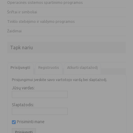
Operacinės sistemos spartinimo programos
Šriftai ir simboliai
Tinklo stebėjimo ir valdymo programos
Žaidimai
Tapk nariu
Prisijungti
Registruotis
Atkurti slaptažodį
Prisijungimui įveskite savo vartotojo vardą bei slaptažodį.
Jūsų vardas:
Slaptažodis:
Prisiminti mane