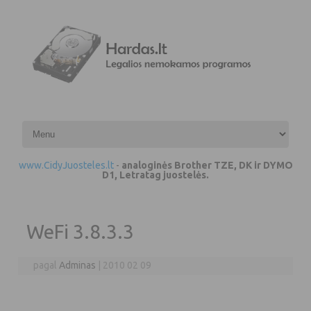
Pereiti prie turinio
www.CidyJuosteles.lt
-
analoginės Brother TZE, DK ir DYMO
D1, Letratag juostelės.
WeFi 3.8.3.3
pagal
Adminas
|
2010 02 09