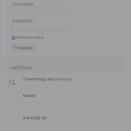
Jūsų vardas:
Slaptažodis:
Prisiminti mane
Lankytojai
7 vartotojų(-ai)
prisijungę:
Nariai:
6 svečių(-ai)