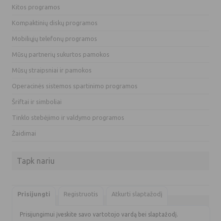
Kitos programos
Kompaktinių diskų programos
Mobiliųjų telefonų programos
Mūsų partnerių sukurtos pamokos
Mūsų straipsniai ir pamokos
Operacinės sistemos spartinimo programos
Šriftai ir simboliai
Tinklo stebėjimo ir valdymo programos
Žaidimai
Tapk nariu
Prisijungti
Registruotis
Atkurti slaptažodį
Prisijungimui įveskite savo vartotojo vardą bei slaptažodį.