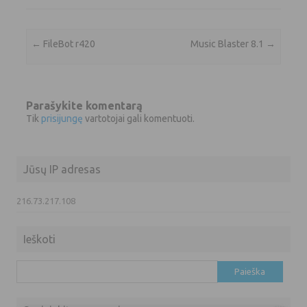
Įrašo navigacija
←
FileBot r420
Music Blaster 8.1
→
Parašykite komentarą
Tik
prisijungę
vartotojai gali komentuoti.
Jūsų IP adresas
216.73.217.108
Ieškoti
Ieškoti: