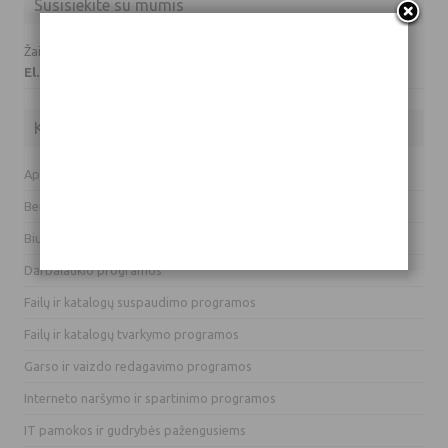
Susisiekite su mumis
Žaidimų prašymai ir klausimai:
El. paštas: info(eta)hardas.lt
Kategorijos
Apsaugos programos
Bendravimo programos
Biurui skirti įrankiai ir programos
Darbalaukio programos
Failų ir katalogų suspaudimo programos
Failų ir katalogų tvarkymo programos
Garso ir vaizdo redagavimo programos
Interneto naršymo ir spartinimo programos
IT pamokos ir gudrybės pažengusiems