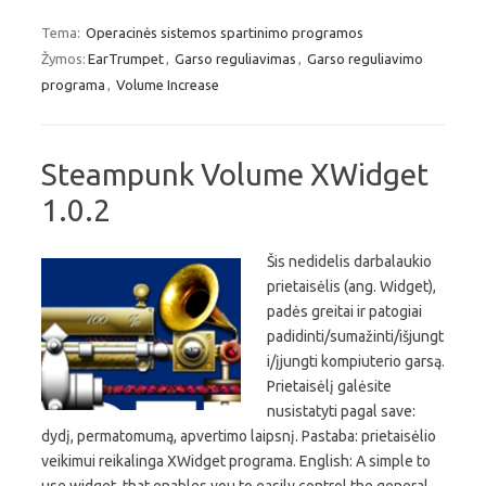
Tema:
Operacinės sistemos spartinimo programos
Žymos:
EarTrumpet
,
Garso reguliavimas
,
Garso reguliavimo
programa
,
Volume Increase
Steampunk Volume XWidget
1.0.2
Šis nedidelis darbalaukio
prietaisėlis (ang. Widget),
padės greitai ir patogiai
padidinti/sumažinti/išjungt
i/įjungti kompiuterio garsą.
Prietaisėlį galėsite
nusistatyti pagal save:
dydį, permatomumą, apvertimo laipsnį. Pastaba: prietaisėlio
veikimui reikalinga XWidget programa. English: A simple to
use widget, that enables you to easily control the general