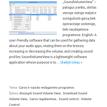
„SoundVolumeView“ –
patogus įrankis, skirtas
vienoje vietoje matyti ir
sureguliuoti garsą tiek
operacinėje sistemoje,
tiek naudojamose
programose. English: A
user-friendly software that can be used for gathering data
about your audio apps, muting them on the breeze,
increasing or decreasing the volume, and creating sound
profiles SoundVolumeView is a lightweight software
application whose purpose is to…
Skaityti toliau »
Tema:
Garso ir vaizdo redagavimo programos
Žymos:
Atsisiųsti Sound Volume View
,
Download Sound
Volume View
,
Garso reguliavimas
,
Sound control
,
Volume
Control