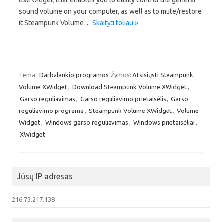
sound volume on your computer, as well as to mute/restore
it Steampunk Volume…
Skaityti toliau »
Tema:
Darbalaukio programos
Žymos:
Atsisiųsti Steampunk
Volume XWidget
,
Download Steampunk Volume XWidget
,
Garso reguliavimas
,
Garso reguliavimo prietaisėlis
,
Garso
reguliavimo programa
,
Steampunk Volume XWidget
,
Volume
Widget
,
Windows garso reguliavimas
,
Windows prietaisėliai
,
XWidget
Jūsų IP adresas
216.73.217.138