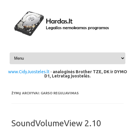
Pereiti prie turinio
www.CidyJuosteles.lt
-
analoginės Brother TZE, DK ir DYMO
D1, Letratag juostelės.
ŽYMŲ ARCHYVAI:
GARSO REGULIAVIMAS
SoundVolumeView 2.10