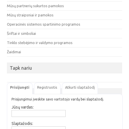
Mūsų partnerių sukurtos pamokos
Mūsų straipsniai ir pamokos
Operacinės sistemos spartinimo programos
Šriftai ir simboliai
Tinklo stebėjimo ir valdymo programos
Žaidimai
Tapk nariu
Prisijungti
Registruotis
Atkurti slaptažodį
Prisijungimui įveskite savo vartotojo vardą bei slaptažodį.
Jūsų vardas:
Slaptažodis: