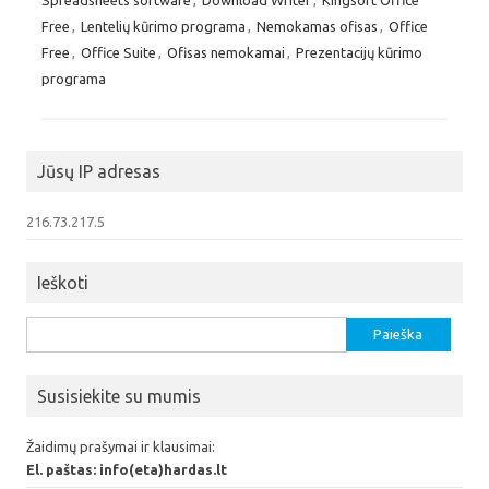
Free
,
Lentelių kūrimo programa
,
Nemokamas ofisas
,
Office
Free
,
Office Suite
,
Ofisas nemokamai
,
Prezentacijų kūrimo
programa
Jūsų IP adresas
216.73.217.5
Ieškoti
Ieškoti:
Susisiekite su mumis
Žaidimų prašymai ir klausimai:
El. paštas: info(eta)hardas.lt