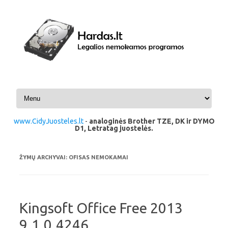
Pereiti prie turinio
www.CidyJuosteles.lt
-
analoginės Brother TZE, DK ir DYMO
D1, Letratag juostelės.
ŽYMŲ ARCHYVAI:
OFISAS NEMOKAMAI
Kingsoft Office Free 2013
9.1.0.4246