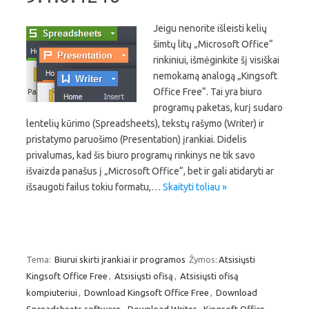
Jeigu nenorite išleisti kelių
šimtų litų „Microsoft Office“
rinkiniui, išmėginkite šį visiškai
nemokamą analogą „Kingsoft
Office Free“. Tai yra biuro
programų paketas, kurį sudaro
lentelių kūrimo (Spreadsheets), tekstų rašymo (Writer) ir
pristatymo paruošimo (Presentation) įrankiai. Didelis
privalumas, kad šis biuro programų rinkinys ne tik savo
išvaizda panašus į „Microsoft Office“, bet ir gali atidaryti ar
išsaugoti failus tokiu formatu,…
Skaityti toliau »
Tema:
Biurui skirti įrankiai ir programos
Žymos:
Atsisiųsti
Kingsoft Office Free
,
Atsisiųsti ofisą
,
Atsisiųsti ofisą
kompiuteriui
,
Download Kingsoft Office Free
,
Download
Spreadsheets software
,
Download Writer
,
Kingsoft Office