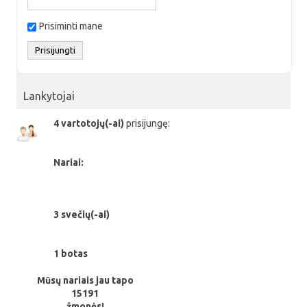
Prisiminti mane
Lankytojai
4 vartotojų(-ai)
prisijungę:
Nariai:
3 svečių(-ai)
1 botas
Mūsų nariais jau tapo
15191
žmonės!