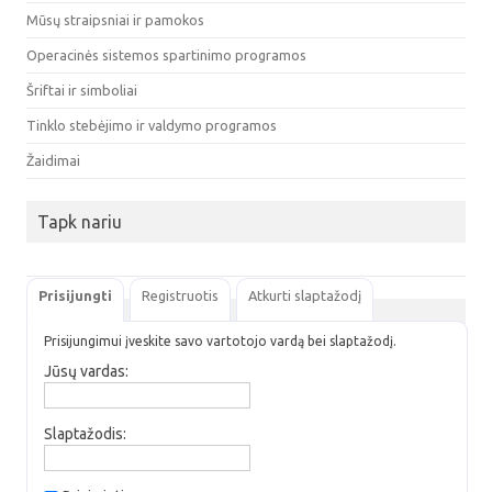
Mūsų straipsniai ir pamokos
Operacinės sistemos spartinimo programos
Šriftai ir simboliai
Tinklo stebėjimo ir valdymo programos
Žaidimai
Tapk nariu
Prisijungti
Registruotis
Atkurti slaptažodį
Prisijungimui įveskite savo vartotojo vardą bei slaptažodį.
Jūsų vardas:
Slaptažodis: