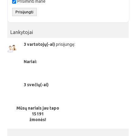
Prisiminti mane
Lankytojai
3 vartotojų(-ai)
prisijungę:
Nariai:
3 svečių(-ai)
Mūsų nariais jau tapo
15191
žmonės!