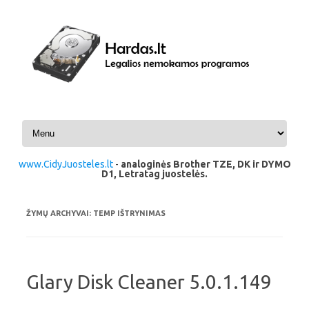
Pereiti prie turinio
www.CidyJuosteles.lt
-
analoginės Brother TZE, DK ir DYMO
D1, Letratag juostelės.
ŽYMŲ ARCHYVAI:
TEMP IŠTRYNIMAS
Glary Disk Cleaner 5.0.1.149