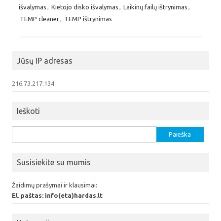
išvalymas
,
Kietojo disko išvalymas
,
Laikinų failų ištrynimas
,
TEMP cleaner
,
TEMP ištrynimas
Jūsų IP adresas
216.73.217.134
Ieškoti
Ieškoti:
Susisiekite su mumis
Žaidimų prašymai ir klausimai:
El. paštas: info(eta)hardas.lt