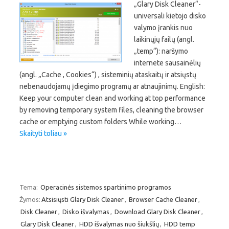
„Glary Disk Cleaner“-
universali kietojo disko
valymo įrankis nuo
laikinųjų failų (angl.
„temp“): naršymo
internete sausainėlių
(angl. „Cache , Cookies“) , sisteminių ataskaitų ir atsiųstų
nebenaudojamų įdiegimo programų ar atnaujinimų. English:
Keep your computer clean and working at top performance
by removing temporary system files, cleaning the browser
cache or emptying custom folders While working…
Skaityti toliau »
Tema:
Operacinės sistemos spartinimo programos
Žymos:
Atsisiųsti Glary Disk Cleaner
,
Browser Cache Cleaner
,
Disk Cleaner
,
Disko išvalymas
,
Download Glary Disk Cleaner
,
Glary Disk Cleaner
,
HDD išvalymas nuo šiukšlių
,
HDD temp