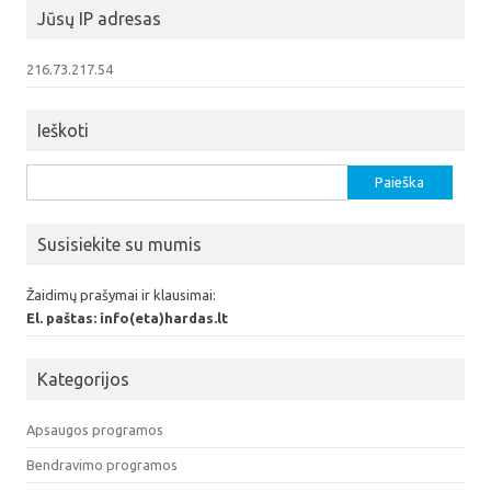
Jūsų IP adresas
216.73.217.54
Ieškoti
Ieškoti:
Susisiekite su mumis
Žaidimų prašymai ir klausimai:
El. paštas: info(eta)hardas.lt
Kategorijos
Apsaugos programos
Bendravimo programos