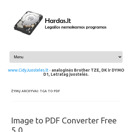
Pereiti prie turinio
www.CidyJuosteles.lt
-
analoginės Brother TZE, DK ir DYMO
D1, Letratag juostelės.
ŽYMŲ ARCHYVAI:
TGA TO PDF
Image to PDF Converter Free
5.0