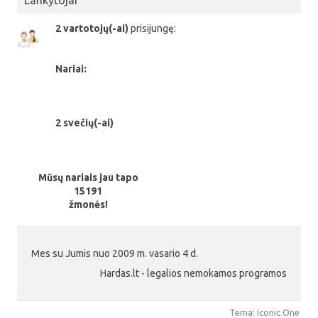
2 vartotojų(-ai)
prisijungę:
Nariai:
2 svečių(-ai)
Mūsų nariais jau tapo
15191
žmonės!
Mes su Jumis nuo 2009 m. vasario 4 d.
Hardas.lt - legalios nemokamos programos
Tema: Iconic One