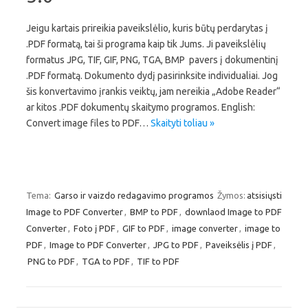
Jeigu kartais prireikia paveikslėlio, kuris būtų perdarytas į
.PDF formatą, tai ši programa kaip tik Jums. Ji paveikslėlių
formatus JPG, TIF, GIF, PNG, TGA, BMP pavers į dokumentinį
.PDF formatą. Dokumento dydį pasirinksite individualiai. Jog
šis konvertavimo įrankis veiktų, jam nereikia „Adobe Reader“
ar kitos .PDF dokumentų skaitymo programos. English:
Convert image files to PDF…
Skaityti toliau »
Tema:
Garso ir vaizdo redagavimo programos
Žymos:
atsisiųsti
Image to PDF Converter
,
BMP to PDF
,
downlaod Image to PDF
Converter
,
Foto į PDF
,
GIF to PDF
,
image converter
,
image to
PDF
,
Image to PDF Converter
,
JPG to PDF
,
Paveiksėlis į PDF
,
PNG to PDF
,
TGA to PDF
,
TIF to PDF