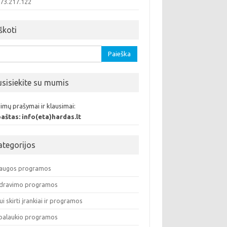
.73.217.122
škoti
oti:
usisiekite su mumis
imų prašymai ir klausimai:
 paštas: info(eta)hardas.lt
ategorijos
augos programos
dravimo programos
ui skirti įrankiai ir programos
balaukio programos