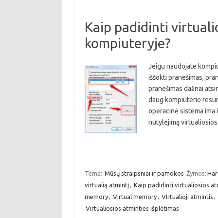
Kaip padidinti virtuali
kompiuteryje?
Jeigu naudojate kompiut
iššokti pranešimas, pran
pranešimas dažnai atsir
daug kompiuterio resursų
operacinė sistema ima i
nutylėjimą virtualiosi
Tema:
Mūsų straipsniai ir pamokos
Žymos:
Har
virtualią atmintį
,
Kaip padidinti virtualiosios a
memory
,
Virtual memory
,
VIrtualioji atmintis
,
Virtualiosios atminties išplėtimas