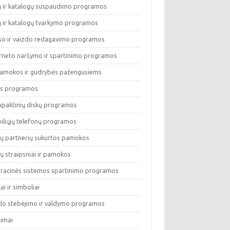
lų ir katalogų suspaudimo programos
lų ir katalogų tvarkymo programos
so ir vaizdo redagavimo programos
erneto naršymo ir spartinimo programos
pamokos ir gudrybės pažengusiems
os programos
paktinių diskų programos
iliųjų telefonų programos
ų partnerių sukurtos pamokos
ų straipsniai ir pamokos
racinės sistemos spartinimo programos
tai ir simboliai
klo stebėjimo ir valdymo programos
dimai