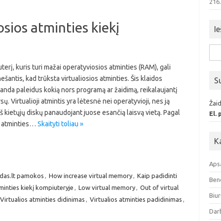
216
osios atminties kiekį
Ie
Iešk
erį, kuris turi mažai operatyviosios atminties (RAM), gali
ešantis, kad trūksta virtualiosios atminties. Šis klaidos
S
anda paleidus kokią nors programą ar žaidimą, reikalaujantį
. Virtualioji atmintis yra lėtesnė nei operatyvioji, nes ją
Žaid
š kietųjų diskų panaudojant juose esančią laisvą vietą. Pagal
El.
os atminties…
Skaityti toliau »
K
Aps
das.lt pamokos
,
How increase virtual memory
,
Kaip padidinti
Ben
tminties kiekį kompiuteryje
,
Low virtual memory
,
Out of virtual
Biur
Virtualios atminties didinimas
,
Virtualios atminties padidinimas
,
Dar