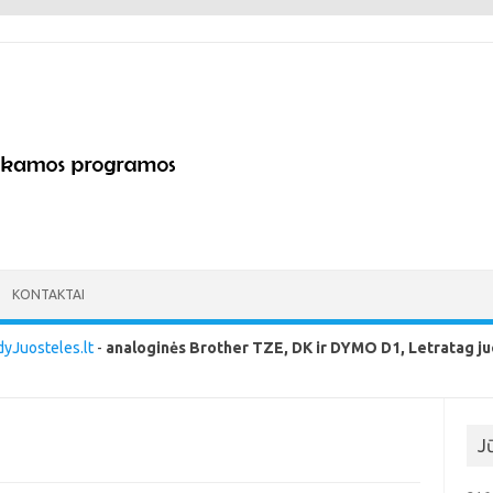
KONTAKTAI
yJuosteles.lt
-
analoginės Brother TZE, DK ir DYMO D1, Letratag ju
J