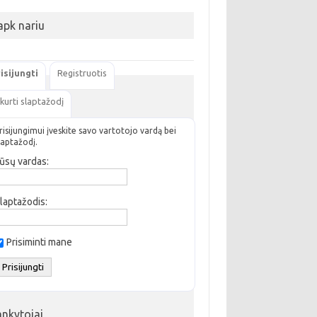
apk nariu
isijungti
Registruotis
kurti slaptažodį
risijungimui įveskite savo vartotojo vardą bei
laptažodį.
ūsų vardas:
laptažodis:
Prisiminti mane
ankytojai