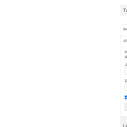
T
Pr
At
P
s
J
S
L