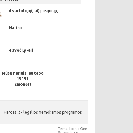
4 vartotojų(-ai)
prisijungę:
Nariai:
4 svečių(-ai)
Mūsų nariais jau tapo
15191
žmonės!
Hardas.lt - legalios nemokamos programos
Tema: Iconic One
Sprendimas: