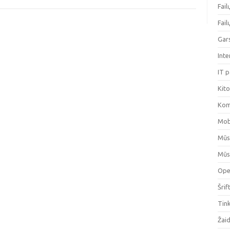
Fai
Fai
Gar
Int
IT 
Kit
Kom
Mob
Mūs
Mūs
Ope
Šrif
Tin
Žai