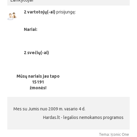
2 vartotojų(-ai)
prisijungę:
Nariai:
2 svečių(-ai)
Mūsų nariais jau tapo
15191
žmonės!
Mes su Jumis nuo 2009 m. vasario 4 d.
Hardas.lt - legalios nemokamos programos
Tema: Iconic One