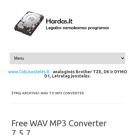
Pereiti prie turinio
www.CidyJuosteles.lt
-
analoginės Brother TZE, DK ir DYMO
D1, Letratag juostelės.
ŽYMŲ ARCHYVAI:
WAV TO MP3 CONVERTER
Free WAV MP3 Converter
7.5.7