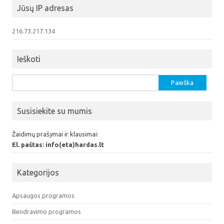
Jūsų IP adresas
216.73.217.134
Ieškoti
Ieškoti:
Susisiekite su mumis
Žaidimų prašymai ir klausimai:
El. paštas: info(eta)hardas.lt
Kategorijos
Apsaugos programos
Bendravimo programos