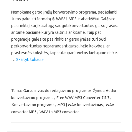
Nemokama garso įrašų konvertavimo programa, padėsianti
Jums pakeisti formatą iš .WAV į .MP3 ir atvirkščiai. Galėsite
pasirinkti į kurį katalogą saugoti konvertuotus garso įrašus:
ar tame pačiame kur yra šaltinis ar kitame. Taip pat
progamoje galėsite pasirinkti ar garso įrašas turi būti
perkonvertuotas neprarandant garso įrašo kokybes, ar
prastesnės kokybės, taip sutaupant vietos kietajame diske.
…
Skaityti toliau »
Tema:
Garso ir vaizdo redagavimo programos
Žymos:
Audio
konvertavimo programa
,
Free WAV MP3 Converter 7.5.7
,
Konvertavimo programa
,
MP3 į WAV konvertavimas
,
WAV
converter MP3
,
WAV to MP3 converter