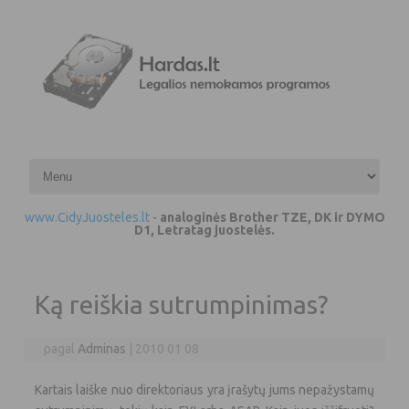
Pereiti prie turinio
www.CidyJuosteles.lt
-
analoginės Brother TZE, DK ir DYMO
D1, Letratag juostelės.
Ką reiškia sutrumpinimas?
pagal
Adminas
|
2010 01 08
Kartais laiške nuo direktoriaus yra įrašytų jums nepažystamų