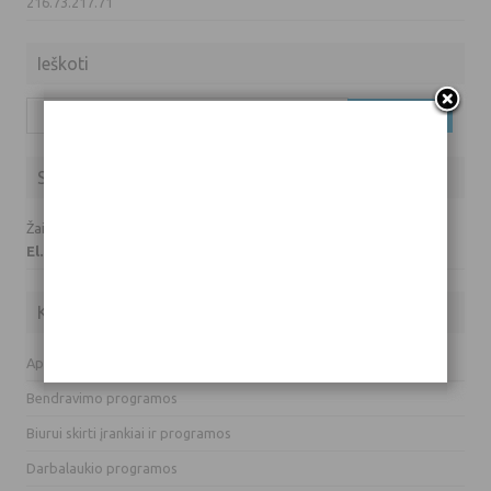
216.73.217.71
Ieškoti
Ieškoti:
Susisiekite su mumis
Žaidimų prašymai ir klausimai:
El. paštas: info(eta)hardas.lt
Kategorijos
Apsaugos programos
Bendravimo programos
Biurui skirti įrankiai ir programos
Darbalaukio programos