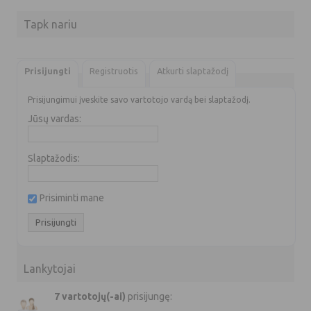
Tapk nariu
Prisijungti
Registruotis
Atkurti slaptažodį
Prisijungimui įveskite savo vartotojo vardą bei slaptažodį.
Jūsų vardas:
Slaptažodis:
Prisiminti mane
Lankytojai
7 vartotojų(-ai)
prisijungę: