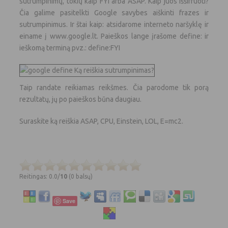
sutrumpinimų, tokių kaip FYI arba ASAP. Kaip juos iššifruoti?
Čia galime pasitelkti Google savybes aiškinti frazes ir
sutrumpinimus. Ir štai kaip: atsidarome interneto naršyklę ir
einame į www.google.lt. Paieškos lange įrašome define: ir
ieškomą terminą pvz.: define:FYI
Taip randate reikiamas reikšmes. Čia parodome tik porą
rezultatų, jų po paieškos būna daugiau.
Suraskite ką reiškia ASAP, CPU, Einstein, LOL, E=mc2.
Reitingas: 0.0/
10
(0 balsų)
Save