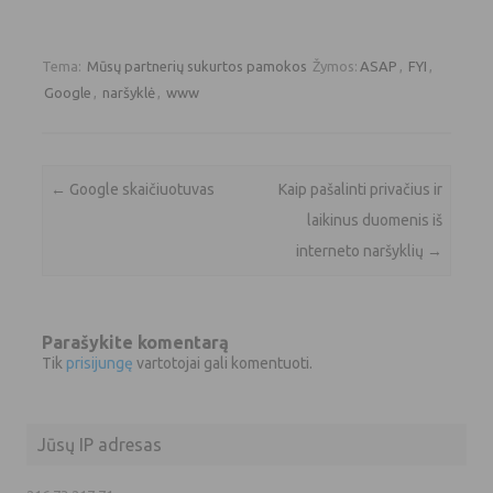
Tema:
Mūsų partnerių sukurtos pamokos
Žymos:
ASAP
,
FYI
,
Google
,
naršyklė
,
www
Įrašo navigacija
←
Google skaičiuotuvas
Kaip pašalinti privačius ir
laikinus duomenis iš
interneto naršyklių
→
Parašykite komentarą
Tik
prisijungę
vartotojai gali komentuoti.
Jūsų IP adresas