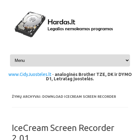
Pereiti prie turinio
www.CidyJuosteles.lt
-
analoginės Brother TZE, DK ir DYMO
D1, Letratag juostelės.
ŽYMŲ ARCHYVAI:
DOWNLOAD ICECREAM SCREEN RECORDER
IceCream Screen Recorder
2.01