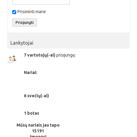
Prisiminti mane
Lankytojai
7 vartotojų(-ai)
prisijungę:
Nariai:
6 svečių(-ai)
1 botas
Mūsų nariais jau tapo
15191
žmonės!