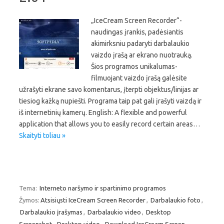
„IceCream Screen Recorder“-
naudingas įrankis, padėsiantis
akimirksniu padaryti darbalaukio
vaizdo įrašą ar ekrano nuotrauką.
Šios programos unikalumas-
filmuojant vaizdo įrašą galėsite
užrašyti ekrane savo komentarus, įterpti objektus/linijas ar
tiesiog kažką nupiešti. Programa taip pat gali įrašyti vaizdą ir
iš internetinių kamerų. English: A flexible and powerful
application that allows you to easily record certain areas…
Skaityti toliau »
Tema:
Interneto naršymo ir spartinimo programos
Žymos:
Atsisiųsti IceCream Screen Recorder
,
Darbalaukio foto
,
Darbalaukio įrašymas
,
Darbalaukio video
,
Desktop
Screenshot
,
Desktop video
,
Download IceCream Screen