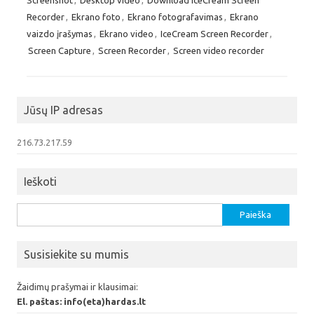
Recorder
,
Ekrano foto
,
Ekrano fotografavimas
,
Ekrano
vaizdo įrašymas
,
Ekrano video
,
IceCream Screen Recorder
,
Screen Capture
,
Screen Recorder
,
Screen video recorder
Jūsų IP adresas
216.73.217.59
Ieškoti
Ieškoti:
Susisiekite su mumis
Žaidimų prašymai ir klausimai:
El. paštas: info(eta)hardas.lt