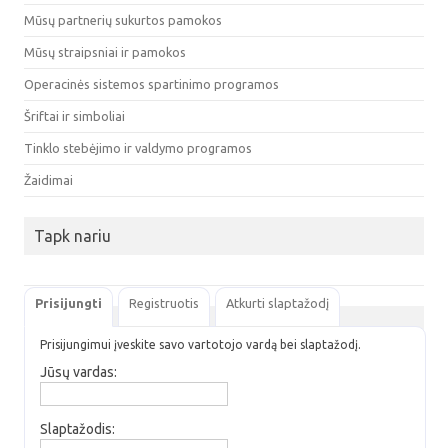
Mūsų partnerių sukurtos pamokos
Mūsų straipsniai ir pamokos
Operacinės sistemos spartinimo programos
Šriftai ir simboliai
Tinklo stebėjimo ir valdymo programos
Žaidimai
Tapk nariu
Prisijungti
Registruotis
Atkurti slaptažodį
Prisijungimui įveskite savo vartotojo vardą bei slaptažodį.
Jūsų vardas:
Slaptažodis: