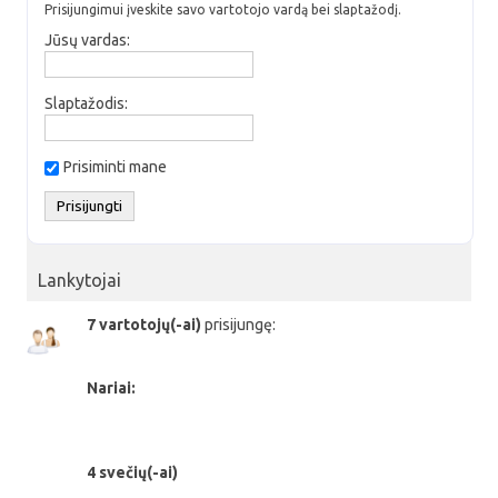
Prisijungimui įveskite savo vartotojo vardą bei slaptažodį.
Jūsų vardas:
Slaptažodis:
Prisiminti mane
Lankytojai
7 vartotojų(-ai)
prisijungę:
Nariai:
4 svečių(-ai)