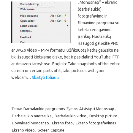
„Monosnap“ – ekrano
(darbalaukio)
fotografavimo ir
filmavimo programa su
keleta redagavimo
įrankių. Nuotrauką
išsaugoti galėsite PNG
ar JPG,o video – MP4 formatu. Užfiksuotą kadrą galėsite ne
tik išsaugoti kietajame diske, bet ir pasidalinti YouTube, FTP
ar Amazon tarnybose. English: Take snapshots of the entire
screen or certain parts of it, take pictures with your
webcam…
Skaityti toliau »
Tema:
Darbalaukio programos
Žymos:
Atsisiųsti Monosnap
,
Darbalaukio nuotrauka
,
Darbalaukio video
,
Desktop picture
,
Download Monosnap
,
Ekrano foto
,
Ekrano fotografavimas
,
Ekrano video
,
Screen Capture