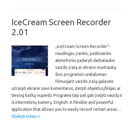
IceCream Screen Recorder
2.01
„IceCream Screen Recorder“-
naudingas įrankis, padėsiantis
akimirksniu padaryti darbalaukio
vaizdo įrašą ar ekrano nuotrauką.
Šios programos unikalumas-
filmuojant vaizdo įrašą galėsite
užrašyti ekrane savo komentarus, įterpti objektus/linijas ar
tiesiog kažką nupiešti. Programa taip pat gali įrašyti vaizdą ir
iš internetinių kamerų. English: A flexible and powerful
application that allows you to easily record certain areas…
Skaityti toliau »