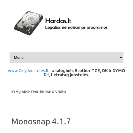
Pereiti prie turinio
www.CidyJuosteles.lt
-
analoginės Brother TZE, DK ir DYMO
D1, Letratag juostelės.
ŽYMŲ ARCHYVAI:
EKRANO VIDEO
Monosnap 4.1.7