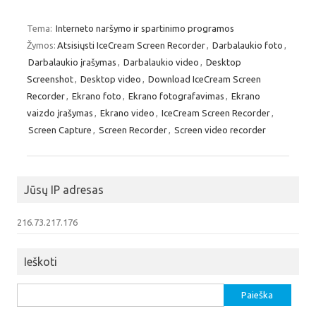
Tema:
Interneto naršymo ir spartinimo programos
Žymos:
Atsisiųsti IceCream Screen Recorder
,
Darbalaukio foto
,
Darbalaukio įrašymas
,
Darbalaukio video
,
Desktop
Screenshot
,
Desktop video
,
Download IceCream Screen
Recorder
,
Ekrano foto
,
Ekrano fotografavimas
,
Ekrano
vaizdo įrašymas
,
Ekrano video
,
IceCream Screen Recorder
,
Screen Capture
,
Screen Recorder
,
Screen video recorder
Jūsų IP adresas
216.73.217.176
Ieškoti
Ieškoti: