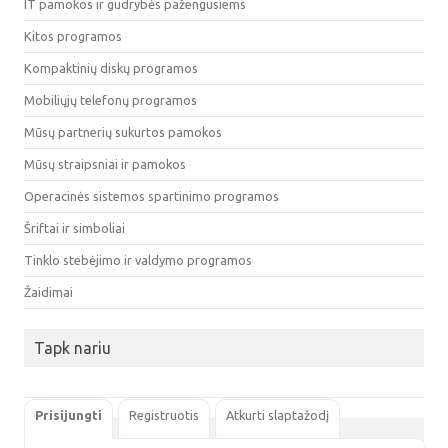
IT pamokos ir gudrybės pažengusiems
Kitos programos
Kompaktinių diskų programos
Mobiliųjų telefonų programos
Mūsų partnerių sukurtos pamokos
Mūsų straipsniai ir pamokos
Operacinės sistemos spartinimo programos
Šriftai ir simboliai
Tinklo stebėjimo ir valdymo programos
Žaidimai
Tapk nariu
Prisijungti
Registruotis
Atkurti slaptažodį